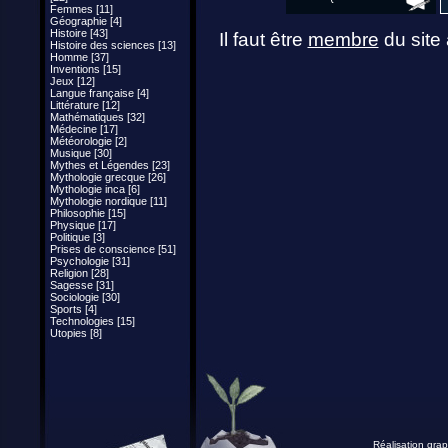
Femmes [11]
Géographie [4]
Histoire [43]
Il faut être
membre
du site 
Histoire des sciences [13]
Homme [37]
Inventions [15]
Jeux [12]
Langue française [4]
Littérature [12]
Mathématiques [32]
Médecine [17]
Météorologie [2]
Musique [30]
Mythes et Légendes [23]
Mythologie grecque [26]
Mythologie inca [6]
Mythologie nordique [11]
Philosophie [15]
Physique [17]
Politique [3]
Prises de conscience [51]
Psychologie [31]
Religion [28]
Sagesse [31]
Sociologie [30]
Sports [4]
Technologies [15]
Utopies [8]
Réalisation grap