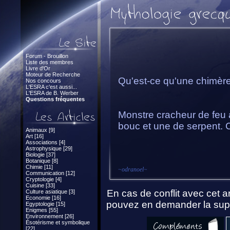
Forum - Brouillon
Liste des membres
Livre d'Or
Moteur de Recherche
Qu'est-ce qu'une chimèr
Nos concours
L'ESRA c'est aussi...
L'ESRA de B. Werber
Questions fréquentes
Monstre cracheur de feu à 
bouc et une de serpent. 
Animaux [9]
Art [16]
Associations [4]
Astrophysique [29]
Biologie [37]
Botanique [8]
Chimie [11]
~
odranoel
~
Communication [12]
Cryptologie [4]
Cuisine [33]
En cas de conflit avec cet ar
Culture asiatique [3]
Economie [16]
pouvez en demander la supp
Egyptologie [15]
Enigmes [55]
Environnement [26]
Ésotérisme et symbolique
[22]