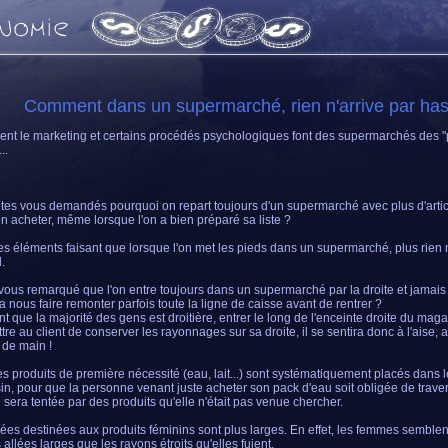
Comment dans un supermarché, rien n'arrive par ha
t le marketing et certains procédés psychologiques font des supermarchés des "
..
tes vous demandés pourquoi on repart toujours d'un supermarché avec plus d'articl
n acheter, même lorsque l'on a bien préparé sa liste ?
les éléments faisant que lorsque l'on met les pieds dans un supermarché, plus rien n
.
vous remarqué que l'on entre toujours dans un supermarché par la droite et jamais
 a nous faire remonter parfois toute la ligne de caisse avant de rentrer ?
t que la majorité des gens est droitière, entrer le long de l'enceinte droite du mag
tre au client de conserver les rayonnages sur sa droite, il se sentira donc à l'aise, a
 de main !
es produits de première nécessité (eau, lait...) sont systématiquement placés dans 
n, pour que la personne venant juste acheter son pack d'eau soit obligée de traver
e sera tentée par des produits qu'elle n'était pas venue chercher.
lées destinées aux produits féminins sont plus larges. En effet, les femmes semblent
 allées larges que les rayons étroits qu'elles fuient.