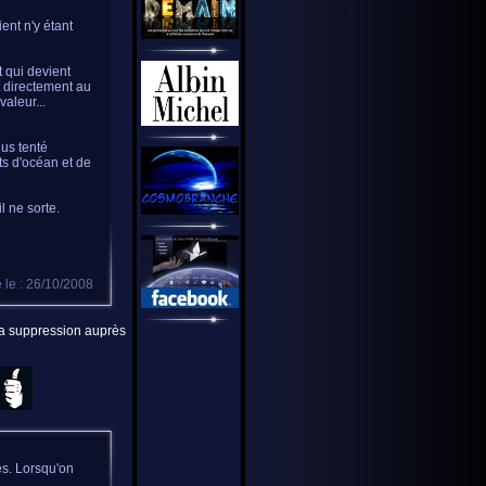
ent n'y étant
t qui devient
t directement au
aleur...
lus tenté
ts d'océan et de
l ne sorte.
 le : 26/10/2008
 la suppression auprès
es. Lorsqu'on