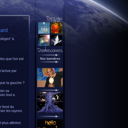
sard
pièges" à
es que l'on est
Nos bannières
'arrive par
 par la gauche ?
asin va
vec tout a
le fond du
ser les rayons
 plus attirées