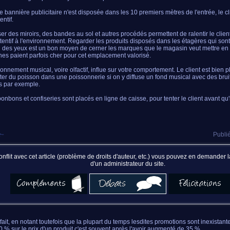
 bannière publicitaire n'est disposée dans les 10 premiers mètres de l'entrée, le cli
entif.
er des miroirs, des bandes au sol et autres procédés permettent de ralentir le clien
ttentif à l'environnement. Regarder les produits disposés dans les étagères qui son
 des yeux est un bon moyen de cerner les marques que le magasin veut mettre en v
nes paient parfois cher pour cet emplacement valorisé.
ronnement musical, voire olfactif, influe sur votre comportement. Le client est bien p
ter du poisson dans une poissonnerie si on y diffuse un fond musical avec des brui
 par exemple.
bonbons et confiseries sont placés en ligne de caisse, pour tenter le client avant qu'i
e
~
Publié
nflit avec cet article (problème de droits d'auteur, etc.) vous pouvez en demander
d'un administrateur du site.
 fait, en notant toutefois que la plupart du temps lesdites promotions sont inexistant
30 % sur le prix d'un produit c'est souvent après l'avoir augmenté de 35 %...