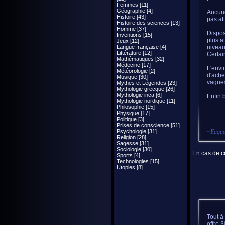
Femmes [11]
Géographie [4]
Aucune
Histoire [43]
pas att
Histoire des sciences [13]
Homme [37]
Dispos
Inventions [15]
plus a
Jeux [12]
Langue française [4]
niveau
Littérature [12]
Certai
Mathématiques [32]
Médecine [17]
L'envi
Météorologie [2]
d'ache
Musique [30]
vagues
Mythes et Légendes [23]
Mythologie grecque [26]
Mythologie inca [6]
Enfin 
Mythologie nordique [11]
Philosophie [15]
Physique [17]
Politique [3]
Prises de conscience [51]
Psychologie [31]
~
Eaqu
Religion [28]
Sagesse [31]
Sociologie [30]
En cas de co
Sports [4]
Technologies [15]
Utopies [8]
Tout à
offre 