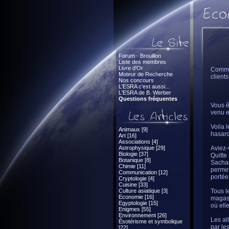
Forum - Brouillon
Liste des membres
Livre d'Or
Commen
Moteur de Recherche
clients.
Nos concours
L'ESRA c'est aussi...
L'ESRA de B. Werber
Questions fréquentes
Vous ê
venu e
Voila 
Animaux [9]
hasard
Art [16]
Associations [4]
Astrophysique [29]
Aviez-
Biologie [37]
Quitte
Botanique [8]
Sachan
Chimie [11]
permet
Communication [12]
portée
Cryptologie [4]
Cuisine [33]
Culture asiatique [3]
Tous l
Economie [16]
magasi
Egyptologie [15]
où ell
Enigmes [55]
Environnement [26]
Les al
Ésotérisme et symbolique
par les
[22]