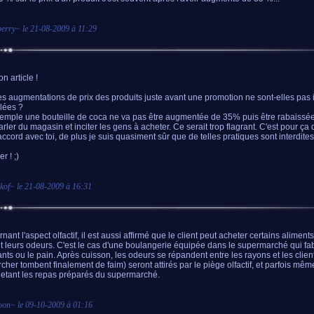
erry
~ le
21-08-2009 à 11:29
n article !
es augmentations de prix des produits juste avant une promotion ne sont-elles pas i
llées ?
emple une bouteille de coca ne va pas être augmentée de 35% puis être rabaissé
parler du magasin et inciter les gens à acheter. Ce serait trop flagrant. C'est pour ça 
accord avec toi, de plus je suis quasiment sûr que de telles pratiques sont interdites.
er ! ;)
kof
~ le
21-08-2009 à 16:31
ant l'aspect olfactif, il est aussi affirmé que le client peut acheter certains aliment
t leurs odeurs. C'est le cas d'une boulangerie équipée dans le supermarché qui fa
ants ou le pain. Après cuisson, les odeurs se répandent entre les rayons et les client
cher tombent finalement de faim) seront attirés par le piège olfactif, et parfois mê
etant les repas préparés du supermarché.
oon
~ le
09-10-2009 à 01:16