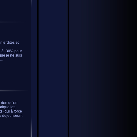
nterdites et
e à -30% pour
que je ne suis
..
s rien qu'en
brique les
s (qui à force
me déjeuneront