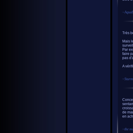
~
Aquab
Très bo
Mais l
survei
Par ex
faire 
pas d'
A vérifi
~
Sturm
Concern
sentan
croiss
de mar
en ach
~
the m