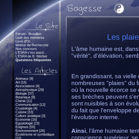
Forum - Brouillon
Les plai
Liste des membres
Livre d'Or
Moteur de Recherche
L'âme humaine est, dans
Nos concours
L'ESRA c'est aussi...
"vérité", d'élévation, sem
L'ESRA de B. Werber
Questions fréquentes
En grandissant, sa vielle 
Animaux [9]
nombreuses "plaies" du fai
Art [16]
Associations [4]
où la nouvelle écorce se c
Astrophysique [29]
Biologie [37]
ses brèches peuvent s'eng
Botanique [8]
Chimie [11]
sont nuisibles à son évolu
Communication [12]
Cryptologie [4]
du fait que l'enveloppe de
Cuisine [33]
Culture asiatique [3]
l'évolution interne.
Economie [16]
Egyptologie [15]
Enigmes [55]
Ainsi
, l'âme humaine ten
Environnement [26]
Ésotérisme et symbolique
conscience supérieur, se di
[22]