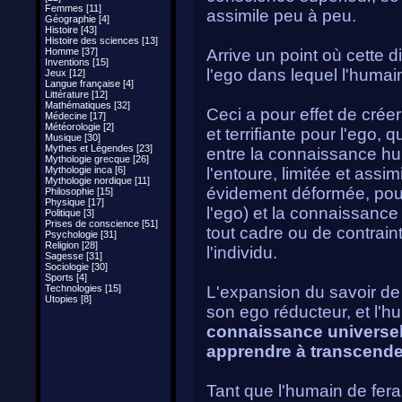
Femmes [11]
assimile peu à peu.
Géographie [4]
Histoire [43]
Histoire des sciences [13]
Homme [37]
Arrive un point où cette d
Inventions [15]
l'ego dans lequel l'humain
Jeux [12]
Langue française [4]
Littérature [12]
Mathématiques [32]
Ceci a pour effet de cré
Médecine [17]
Météorologie [2]
et terrifiante pour l'ego, 
Musique [30]
Mythes et Légendes [23]
entre la connaissance hum
Mythologie grecque [26]
Mythologie inca [6]
l'entoure, limitée et assi
Mythologie nordique [11]
évidement déformée, pour
Philosophie [15]
Physique [17]
l'ego) et la connaissance
Politique [3]
Prises de conscience [51]
tout cadre ou de contrain
Psychologie [31]
Religion [28]
l'individu.
Sagesse [31]
Sociologie [30]
Sports [4]
Technologies [15]
L'expansion du savoir de
Utopies [8]
son ego réducteur, et l'h
connaissance universel
apprendre à transcende
Tant que l'humain de fer