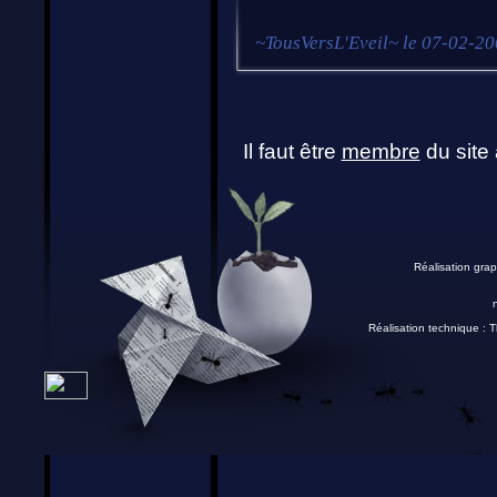
~
TousVersL'Eveil
~ le
07-02-20
Il faut être
membre
du site 
Réalisation grap
Réalisation technique :
T