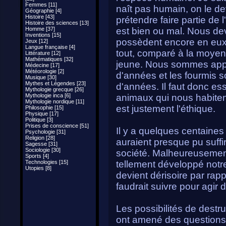
Femmes [11]
naît pas humain, on le de
Géographie [4]
Histoire [43]
prétendre faire partie de 
Histoire des sciences [13]
Homme [37]
est bien ou mal. Nous de
Inventions [15]
possèdent encore en eux 
Jeux [12]
Langue française [4]
tout, comparé à la moyen
Littérature [12]
Mathématiques [32]
jeune. Nous sommes appar
Médecine [17]
Météorologie [2]
d'années et les fourmis s
Musique [30]
Mythes et Légendes [23]
d'années. Il faut donc e
Mythologie grecque [26]
Mythologie inca [6]
animaux qui nous habite
Mythologie nordique [11]
est justement l'éthique.
Philosophie [15]
Physique [17]
Politique [3]
Prises de conscience [51]
Il y a quelques centain
Psychologie [31]
Religion [28]
auraient presque pu suffi
Sagesse [31]
Sociologie [30]
société. Malheureusemen
Sports [4]
Technologies [15]
tellement développé notre
Utopies [8]
devient dérisoire par rap
faudrait suivre pour agir 
Les possibilités de destr
ont amené des questions