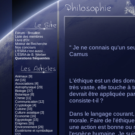
Forum - Brouillon
Liste des membres
Livre d'Or
Moteur de Recherche
" Je ne connais qu'un seul
Nos concours
L'ESRA c'est aussi...
Camus
L'ESRA de B. Werber
Questions fréquentes
Animaux [9]
L'éthique est un des doma
Art [16]
Associations [4]
très vaste, elle touche à 
Astrophysique [29]
Biologie [37]
devrait être appliquée pa
Botanique [8]
Chimie [11]
consiste-t-il ?
Communication [12]
Cryptologie [4]
Cuisine [33]
Culture asiatique [3]
Dans le langage courant
Economie [16]
morale. Faire de l'éthique,
Egyptologie [15]
Enigmes [55]
une action est bonne ou 
Environnement [26]
Ésotérisme et symbolique
l'espèce humaine. Je suis
[22]