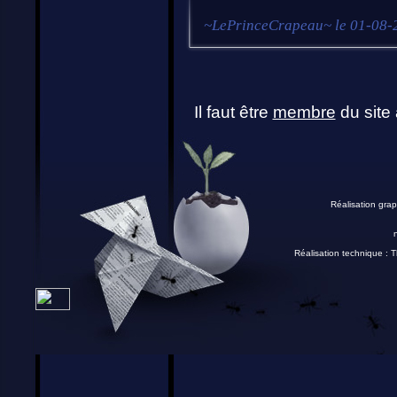
~
LePrinceCrapeau
~ le
01-08-
Il faut être
membre
du site 
Réalisation grap
Réalisation technique :
T