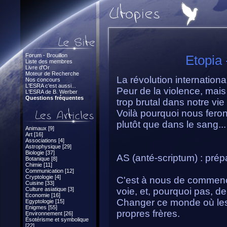
Forum - Brouillon
Etopia 
Liste des membres
Livre d'Or
Moteur de Recherche
La révolution internation
Nos concours
L'ESRA c'est aussi...
Peur de la violence, ma
L'ESRA de B. Werber
Questions fréquentes
trop brutal dans notre vie
Voilà pourquoi nous feron
plutôt que dans le sang...
Animaux [9]
Art [16]
Associations [4]
Astrophysique [29]
Biologie [37]
AS (anté-scriptum) : prépa
Botanique [8]
Chimie [11]
Communication [12]
Cryptologie [4]
C'est à nous de commence
Cuisine [33]
Culture asiatique [3]
voie, et, pourquoi pas, d
Economie [16]
Changer ce monde où les
Egyptologie [15]
Enigmes [55]
propres frères.
Environnement [26]
Ésotérisme et symbolique
[22]