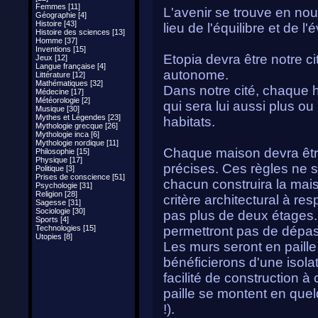
Femmes [11]
L'avenir se trouve en nous
Géographie [4]
Histoire [43]
lieu de l'équilibre et de l'
Histoire des sciences [13]
Homme [37]
Inventions [15]
Etopia devra être notre ci
Jeux [12]
Langue française [4]
autonome.
Littérature [12]
Mathématiques [32]
Dans notre cité, chaque h
Médecine [17]
Météorologie [2]
qui sera lui aussi plus o
Musique [30]
Mythes et Légendes [23]
habitats.
Mythologie grecque [26]
Mythologie inca [6]
Mythologie nordique [11]
Chaque maison devra être
Philosophie [15]
Physique [17]
précises. Ces règles ne s
Politique [3]
Prises de conscience [51]
chacun construira la mais
Psychologie [31]
Religion [28]
critère architectural à re
Sagesse [31]
Sociologie [30]
pas plus de deux étages. 
Sports [4]
Technologies [15]
permettront pas de dépa
Utopies [8]
Les murs seront en paille
bénéficierons d'une isola
facilité de construction 
paille se montent en quel
!).