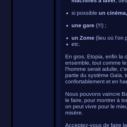
machines à laver
, de
si possible
un cinéma,
une gare
(!!!) ;
un Zome
(lieu où l'on 
etc.
En gros, Etopia, enfin la c
ensemble, tout comme les 
l'homme serait adulte, c'e
partie du système Gaïa, t
confortablement et en ha
Nous pouvons vaincre Baby
le faire, pour montrer à 
on peut vivre pour le mi
misère.
Acceptez-vous de faire la