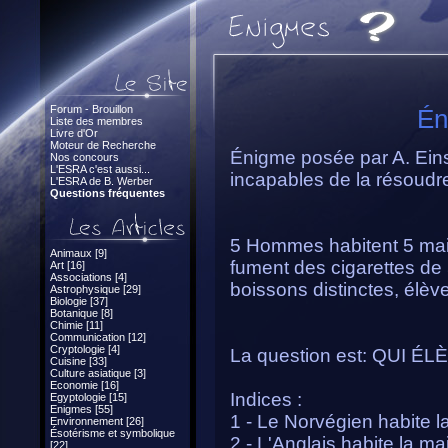
Forum - Brouillon
Én
Liste des membres
Livre d'Or
Moteur de Recherche
Énigme posée par A. Eins
Nos concours
L'ESRA c'est aussi...
incapables de la résoudr
L'ESRA de B. Werber
Questions fréquentes
5 Hommes habitent 5 mais
Animaux [9]
fument des cigarettes de 
Art [16]
Associations [4]
boissons distinctes, élèv
Astrophysique [29]
Biologie [37]
Botanique [8]
Chimie [11]
Communication [12]
Cryptologie [4]
La question est: QUI 
Cuisine [33]
Culture asiatique [3]
Economie [16]
Indices :
Egyptologie [15]
Enigmes [55]
1 - Le Norvégien habite 
Environnement [26]
Ésotérisme et symbolique
2 - L'Anglais habite la m
[22]