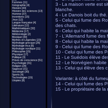
Femmes [11]
3 - La maison verte est s
Géographie [4]
Histoire [43]
blanche.
Histoire des sciences [13]
Homme [37]
4 - Le Danois boit du thé.
Inventions [15]
5 - Celui qui fume des Ro
Jeux [12]
Langue française [4]
des chats.
Littérature [12]
Mathématiques [32]
6 - Celui qui habite la m
Médecine [17]
Météorologie [2]
7 - L'Allemand fume des 
Musique [30]
Mythes et Légendes [23]
8 - Celui qui habite la mai
Mythologie grecque [26]
Mythologie inca [6]
9 - Celui qui fume des Ro
Mythologie nordique [11]
10 - Celui qui fume des P
Philosophie [15]
Physique [17]
11 - Le Suédois élève de
Politique [3]
Prises de conscience [51]
12 - Le Norvégien habite 
Psychologie [31]
Religion [28]
13 - Celui qui élève des 
Sagesse [31]
Sociologie [30]
Sports [4]
Technologies [15]
Variante: à côté du fumeu
Utopies [8]
14 - Celui qui fume des Phi
15 - Le propriétaire de la