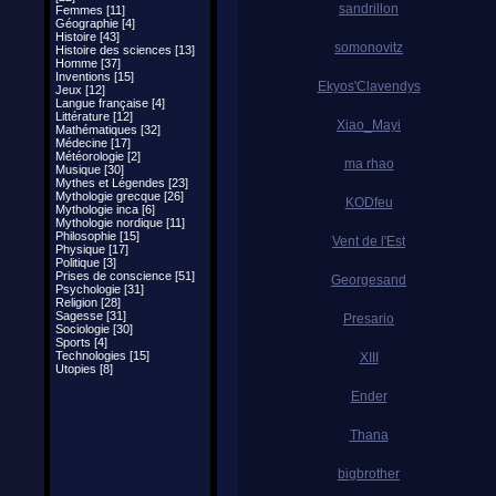
sandrillon
Femmes [11]
Géographie [4]
Histoire [43]
somonovitz
Histoire des sciences [13]
Homme [37]
Inventions [15]
Ekyos'Clavendys
Jeux [12]
Langue française [4]
Littérature [12]
Xiao_Mayi
Mathématiques [32]
Médecine [17]
Météorologie [2]
ma rhao
Musique [30]
Mythes et Légendes [23]
Mythologie grecque [26]
KODfeu
Mythologie inca [6]
Mythologie nordique [11]
Philosophie [15]
Vent de l'Est
Physique [17]
Politique [3]
Prises de conscience [51]
Georgesand
Psychologie [31]
Religion [28]
Sagesse [31]
Presario
Sociologie [30]
Sports [4]
Technologies [15]
XIII
Utopies [8]
Ender
Thana
bigbrother