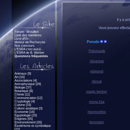
Il y a a
Vous pouvez effect
Forum - Brouillon
Liste des membres
Livre d'Or
Pseudo
Moteur de Recherche
Nos concours
L'ESRA c'est aussi...
Théonaute
L'ESRA de B. Werber
Questions fréquentes
Séverine
edmond
Animaux [9]
Art [16]
Associations [4]
Alinoë
Astrophysique [29]
Biologie [37]
Botanique [8]
magic berber
Chimie [11]
Communication [12]
Cryptologie [4]
mona lisa
Cuisine [33]
Culture asiatique [3]
Economie [16]
Hermonthis
Egyptologie [15]
Enigmes [55]
kevrower
Environnement [26]
Ésotérisme et symbolique
[22]