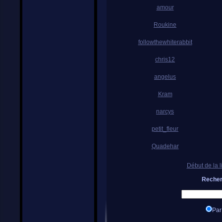
amour
Roukine
followthewhiterabbit
chris12
angelus
Kram
narcys
petit_fleur
Quadehar
Début de la l
Recher
Par