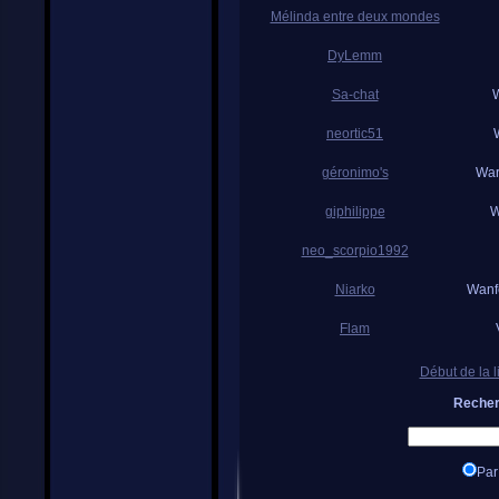
Mélinda entre deux mondes
DyLemm
Sa-chat
W
neortic51
géronimo's
War
giphilippe
W
neo_scorpio1992
Niarko
Wanf
Flam
Début de la l
Recher
Par