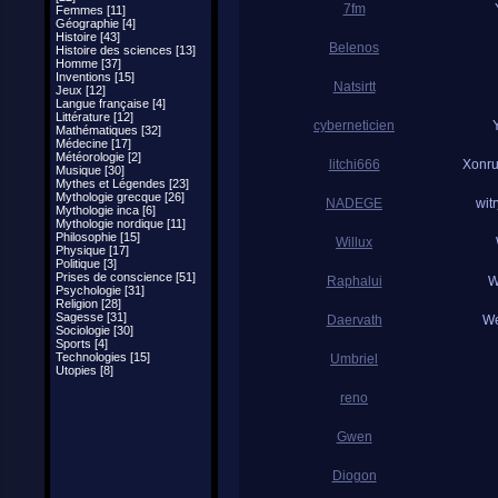
7fm
Femmes [11]
Géographie [4]
Histoire [43]
Belenos
Histoire des sciences [13]
Homme [37]
Inventions [15]
Natsirtt
Jeux [12]
Langue française [4]
Littérature [12]
cyberneticien
Mathématiques [32]
Médecine [17]
Météorologie [2]
litchi666
Xonr
Musique [30]
Mythes et Légendes [23]
Mythologie grecque [26]
NADEGE
wit
Mythologie inca [6]
Mythologie nordique [11]
Philosophie [15]
Willux
Physique [17]
Politique [3]
Prises de conscience [51]
Raphalui
W
Psychologie [31]
Religion [28]
Sagesse [31]
Daervath
We
Sociologie [30]
Sports [4]
Technologies [15]
Umbriel
Utopies [8]
reno
Gwen
Diogon