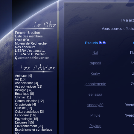
Il y a a
Vous pouvez effect
Forum - Brouillon
Liste des membres
Livre d'Or
Pseudo
Moteur de Recherche
Nos concours
L'ESRA c'est aussi...
Nat
П
L'ESRA de B. Werber
Questions fréquentes
rapoell
Z
Korky
Z
Animaux [9]
Art [16]
Associations [4]
jeanniegenie
Z
Astrophysique [29]
Biologie [37]
Botanique [8]
eellssaa
Chimie [11]
Communication [12]
Cryptologie [4]
speedy80
Yverd
Cuisine [33]
Culture asiatique [3]
Economie [16]
Pillule
Yverd
Egyptologie [15]
Enigmes [55]
Psykup
Environnement [26]
Ésotérisme et symbolique
[22]