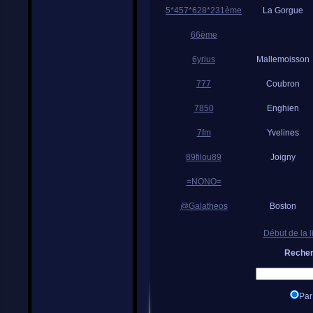
5*457*628*231ème
La Gorgue
66ème
6yrius
Mallemoisson
777
Coubron
7850
Enghien
7fm
Yvelines
89filou89
Joigny
=NONO=
@Galatheos
Boston
Début de la l
Recher
Par