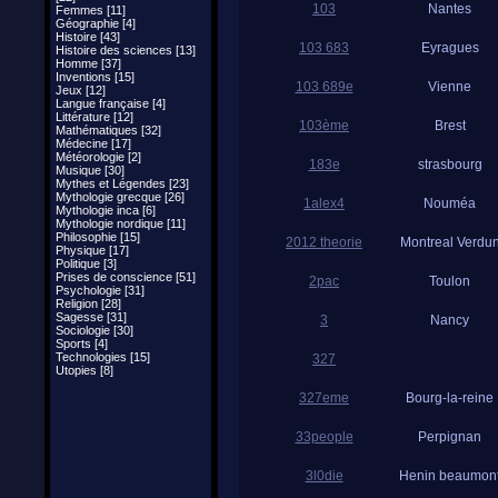
103
Nantes
Femmes [11]
Géographie [4]
Histoire [43]
103 683
Eyragues
Histoire des sciences [13]
Homme [37]
Inventions [15]
103 689e
Vienne
Jeux [12]
Langue française [4]
Littérature [12]
103ème
Brest
Mathématiques [32]
Médecine [17]
Météorologie [2]
183e
strasbourg
Musique [30]
Mythes et Légendes [23]
Mythologie grecque [26]
1alex4
Nouméa
Mythologie inca [6]
Mythologie nordique [11]
Philosophie [15]
2012 theorie
Montreal Verdu
Physique [17]
Politique [3]
Prises de conscience [51]
2pac
Toulon
Psychologie [31]
Religion [28]
Sagesse [31]
3
Nancy
Sociologie [30]
Sports [4]
Technologies [15]
327
Utopies [8]
327eme
Bourg-la-reine
33people
Perpignan
3l0die
Henin beaumon