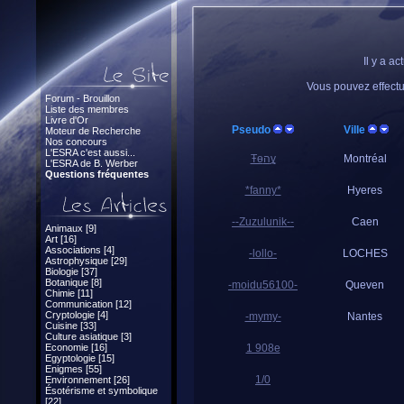
Il y a a
Vous pouvez effect
Forum - Brouillon
Liste des membres
Livre d'Or
Pseudo
Ville
Moteur de Recherche
Nos concours
L'ESRA c'est aussi...
Ŧөהұ
Montréal
L'ESRA de B. Werber
Questions fréquentes
*fanny*
Hyeres
--Zuzulunik--
Caen
Animaux [9]
Art [16]
Associations [4]
-lollo-
LOCHES
Astrophysique [29]
Biologie [37]
Botanique [8]
-moidu56100-
Queven
Chimie [11]
Communication [12]
Cryptologie [4]
-mymy-
Nantes
Cuisine [33]
Culture asiatique [3]
Economie [16]
1 908e
Egyptologie [15]
Enigmes [55]
1/0
Environnement [26]
Ésotérisme et symbolique
[22]