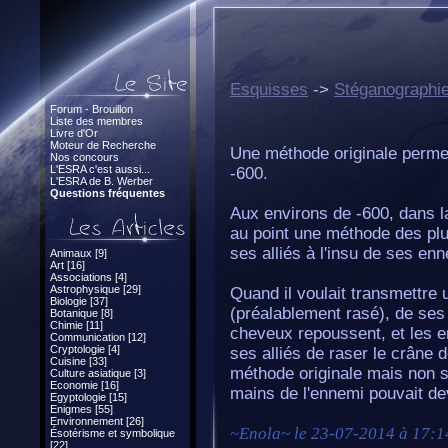
Esquisses
->
Stéganographi
Forum - Brouillon
Liste des membres
Livre d'Or
Moteur de Recherche
Une méthode originale permet
Nos concours
L'ESRA c'est aussi...
-600.
L'ESRA de B. Werber
Questions fréquentes
Aux environs de -600, dans l
au point une méthode des plu
ses alliés à l'insu de ses en
Animaux [9]
Art [16]
Associations [4]
Astrophysique [29]
Quand il voulait transmettre u
Biologie [37]
(préalablement rasé), de ses 
Botanique [8]
Chimie [11]
cheveux repoussent, et les en
Communication [12]
Cryptologie [4]
ses alliés de raser le crâne d
Cuisine [33]
méthode originale mais non s
Culture asiatique [3]
Economie [16]
mains de l'ennemi pouvait dev
Egyptologie [15]
Enigmes [55]
Environnement [26]
~
Enola
~ le
23-07-2014 à 17:1
Ésotérisme et symbolique
[22]