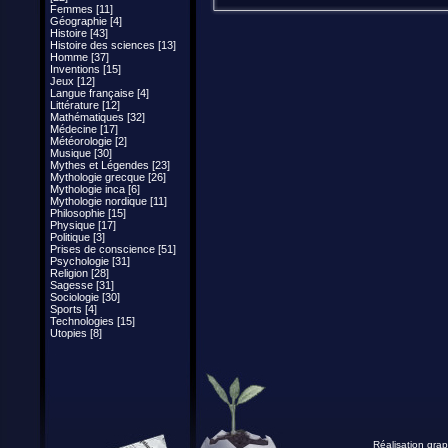
Femmes [11]
Géographie [4]
Histoire [43]
Histoire des sciences [13]
Homme [37]
Inventions [15]
Jeux [12]
Langue française [4]
Littérature [12]
Mathématiques [32]
Médecine [17]
Météorologie [2]
Musique [30]
Mythes et Légendes [23]
Mythologie grecque [26]
Mythologie inca [6]
Mythologie nordique [11]
Philosophie [15]
Physique [17]
Politique [3]
Prises de conscience [51]
Psychologie [31]
Religion [28]
Sagesse [31]
Sociologie [30]
Sports [4]
Technologies [15]
Utopies [8]
Réalisation grap