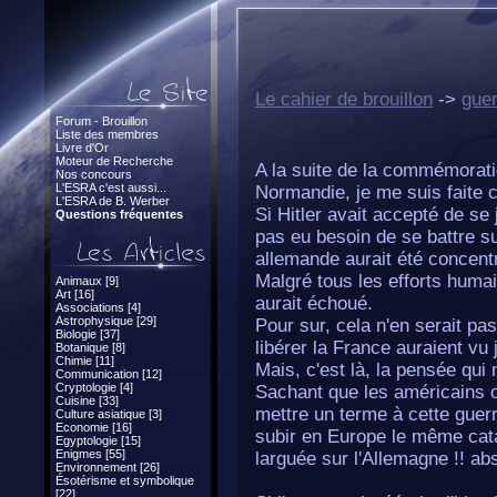
Le cahier de brouillon
->
guer
Forum - Brouillon
Liste des membres
Livre d'Or
Moteur de Recherche
A la suite de la commémorat
Nos concours
L'ESRA c'est aussi...
Normandie, je me suis faite ce
L'ESRA de B. Werber
Si Hitler avait accepté de se 
Questions fréquentes
pas eu besoin de se battre sur
allemande aurait été concent
Malgré tous les efforts huma
Animaux [9]
Art [16]
aurait échoué.
Associations [4]
Astrophysique [29]
Pour sur, cela n'en serait pas 
Biologie [37]
libérer la France auraient vu 
Botanique [8]
Chimie [11]
Mais, c'est là, la pensée qui m
Communication [12]
Cryptologie [4]
Sachant que les américains o
Cuisine [33]
mettre un terme à cette guer
Culture asiatique [3]
Economie [16]
subir en Europe le même cat
Egyptologie [15]
Enigmes [55]
larguée sur l'Allemagne !! abs
Environnement [26]
Ésotérisme et symbolique
[22]