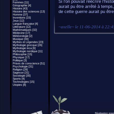
Si l'on pouvait réécrire l'hi
Femmes [11]
Géographie [4]
aurait pu être arrêté à temps
Histoire [43]
de cette guerre aurait pu être
Histoire des sciences [13]
Homme [37]
Inventions [15]
Jeux [12]
Langue française [4]
~
axelle
~ le
11-06-2014 à 22:4
Littérature [12]
Mathématiques [32]
Médecine [17]
Météorologie [2]
Musique [30]
Mythes et Légendes [23]
Mythologie grecque [26]
Mythologie inca [6]
Mythologie nordique [11]
Philosophie [15]
Physique [17]
Politique [3]
Prises de conscience [51]
Psychologie [31]
Religion [28]
Sagesse [31]
Sociologie [30]
Sports [4]
Technologies [15]
Utopies [8]
Réalisation grap