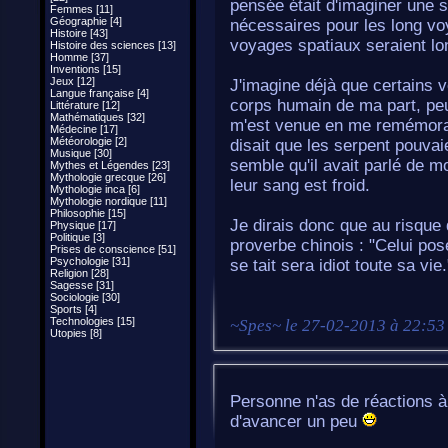
pensée était d'imaginer une s
Femmes [11]
Géographie [4]
nécessaires pour les long voy
Histoire [43]
voyages spatiaux seraient lon
Histoire des sciences [13]
Homme [37]
Inventions [15]
Jeux [12]
J'imagine déjà que certains v
Langue française [4]
corps humain de ma part, peu
Littérature [12]
Mathématiques [32]
m'est venue en me remémorant
Médecine [17]
Météorologie [2]
disait que les serpent pouvai
Musique [30]
semble qu'il avait parlé de m
Mythes et Légendes [23]
Mythologie grecque [26]
leur sang est froid.
Mythologie inca [6]
Mythologie nordique [11]
Philosophie [15]
Je dirais donc que au risque 
Physique [17]
Politique [3]
proverbe chinois : "Celui pos
Prises de conscience [51]
Psychologie [31]
se tait sera idiot toute sa vie.
Religion [28]
Sagesse [31]
Sociologie [30]
Sports [4]
Technologies [15]
~
Spes
~ le
27-02-2013 à 22:53
Utopies [8]
Personne n'as de réactions à
d'avancer un peu