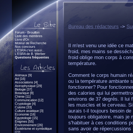
Bureau des rédacteurs
->
Su
Forum - Brouillon
Liste des membres
Livre d'Or
Moteur de Recherche
Il m'est venu une idée ce mati
Nos concours
L'ESRA c'est aussi...
froid, mes mains se dessécha
L'ESRA de B. Werber
froid oblige mon corps à co
Questions fréquentes
température.
Comment le corps humain réagi
Animaux [9]
Art [16]
ou la température ambiante s
Associations [4]
Astrophysique [29]
fonctionner? Pour fonctionne
Biologie [37]
des calories qui lui permettr
Botanique [8]
Chimie [11]
environs de 37 degrés. Il lui 
Communication [12]
Cryptologie [4]
les muscles et le cerveau. Si
Cuisine [33]
aurais t-il toujours besoin d
Culture asiatique [3]
Economie [16]
toujours obligatoire, mais j
Egyptologie [15]
Enigmes [55]
s'habituer à ces conditions 
Environnement [26]
sans avoir de répercussions
Ésotérisme et symbolique
[22]